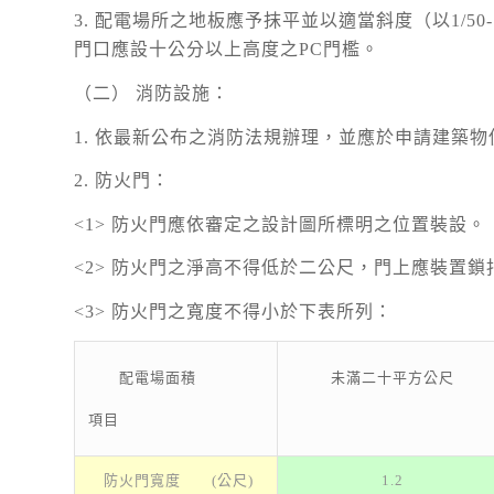
3. 配電場所之地板應予抹平並以適當斜度（以1/5
門口應設十公分以上高度之PC門檻。
（二） 消防設施：
1. 依最新公布之消防法規辦理，並應於申請建築
2. 防火門：
<1> 防火門應依審定之設計圖所標明之位置裝設。
<2> 防火門之淨高不得低於二公尺，門上應裝置
<3> 防火門之寬度不得小於下表所列：
配電場面積
未滿二十平方公尺
項目
防火門寬度 (公尺)
1.2