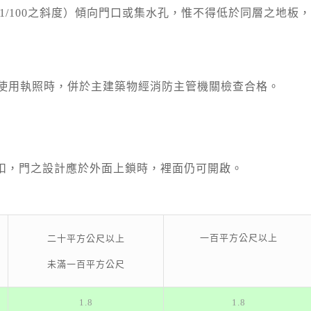
0-1/100之斜度）傾向門口或集水孔，惟不得低於同層之地板，
物使用執照時，併於主建築物經消防主管機關檢查合格。
鎖扣，門之設計應於外面上鎖時，裡面仍可開啟。
一百平方公尺以上
二十平方公尺以上
未滿一百平方公尺
1.8
1.8