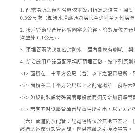
1. 配電場所之預埋管應依本公司指定之位置、深度
0.3公尺處（如遇水溝應通過溝底至少埋至另側溝壁
2. 接戶管應配合屋內線圖審之管徑、管數及位置預
溝壁外 0.1公尺)。
3. 預埋管兩端應加密封防水，屋內側應有喇叭口與
4. 新增設用戶設置配電場所預埋管數，按下列原則
<1> 面積在二十平方公尺（含）以下之配電場所
<2> 面積在二十平方公尺以上之配電場所，預埋六
<3> 如規劃裝設特殊開關等設備而須另增加預埋
<4> 若有五吋低壓管須自配電場所引出，以6″X5
（六）管道間及配管：配電場所位於無地下室之一
經過之各樓分設管道間，俾供電纜之引接及裝置。