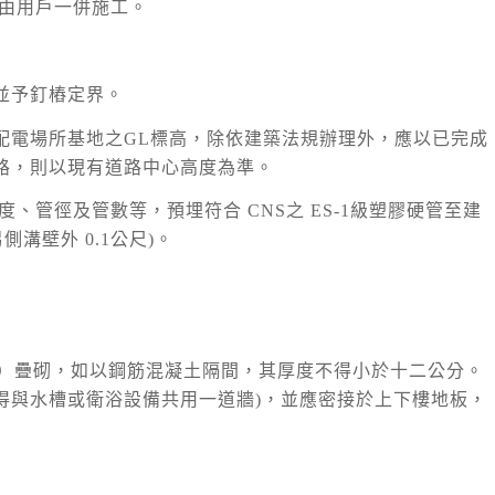
時由用戶一併施工。
並予釘樁定界。
配電場所基地之GL標高，除依建築法規辦理外，應以已完成
路，則以現有道路中心高度為準。
、管徑及管數等，預埋符合 CNS之 ES-1級塑膠硬管至建
溝壁外 0.1公尺)。
IB）疊砌，如以鋼筋混凝土隔間，其厚度不得小於十二公分。
得與水槽或衛浴設備共用一道牆)，並應密接於上下樓地板，