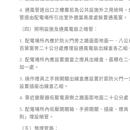
4. 通風管道出口之樓層若為公共設施外之用途時
管道由配電場所引出室外適當高度處裝置通風窗。
（四）照明設施及通風電扇之暗管：
1. 配電場所內應於防火門旁之牆面距地面一．八
百葉窗旁二十公分處應埋設通風電扇出線盒各乙組
2. 配電場所內應設置適當之燈具出線盒，面積在
加一處。
3. 操作燈具之手捺開關出線盒應設置於距防火門
設置插座出線盒乙組。
4. 靠近變壓器低壓電源側之牆面距地面二十公分
5. 配電場所內低壓開關箱、手捺開關、插座、燈
則」埋設暗管。
（五）預埋管路：