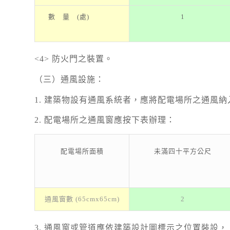
數 量 (處)
1
<4> 防火門之裝置。
（三）通風設施：
1. 建築物設有通風系統者，應將配電場所之通風
2. 配電場所之通風窗應按下表辦理：
配電場所面積
未滿四十平方公尺
通風窗數 (65cmx65cm)
2
3. 通風窗或管道應依建築設計圖標示之位置裝設