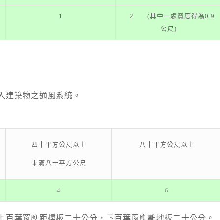
1
2 (其中一處寬度得為0.9
公尺)
納入建築物之通風系統。
八十平方公尺以上
四十平方公尺以上
未滿八十平方公尺
4
6
，上百葉窗應距樓板二十公分，下百葉窗應離地板二十公分。