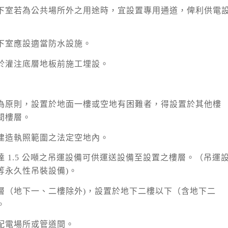
下室若為公共場所外之用途時，宜設置專用通道，俾利供電
下室應設適當防水設施。
於灌注底層地板前施工埋設。
為原則，設置於地面一樓或空地有困難者，得設置於其他樓
間樓層。
建造執照範圍之法定空地內。
 1.5 公噸之吊運設備可供運送設備至設置之樓層。（吊運
等永久性吊裝設備)。
層（地下一、二樓除外)，設置於地下二樓以下（含地下二
。
配電場所或管道間。