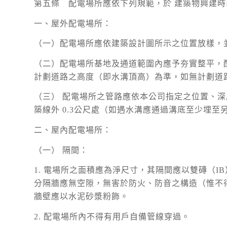
第五條 配電場所應依下列規範，於 建築物興建
一、屋外配電場所：
（一）配電場所應依建築設計圖所示之位置放樣，
（二）配電場所基地及通道範圍內應予夯實整平，
計劃道路之高度（即水溝頂高）為準，如無計劃道
（三） 配電場所之管路應依本公司指定之位置、深度
築線外 0.3公尺處（如遇水溝應通過溝底至少埋至另側
二、屋內配電場所：
（一） 隔間：
1. 電場所之面積應為淨尺寸，其隔間應以雙磚（
分隔牆應無空隙，無害於防火、防音之構造（惟不
牆壁應以水泥砂漿粉飾。
2. 配電場所內不得有用戶自備管線穿過。