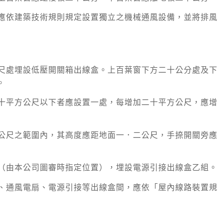
，應依建築技術規則規定設置獨立之機械通風設備，並將排風
公尺處埋設低壓開關箱出線盒。上百葉窗下方二十公分處及下
。
二十平方公尺以下者應設置一處，每增加二十平方公尺，應增
一公尺之範圍內，其高度應距地面一．二公尺，手捺開關旁應
處（由本公司圖審時指定位置），埋設電源引接出線盒乙組。
具、通風電扇、電源引接等出線盒間，應依「屋內線路裝置規