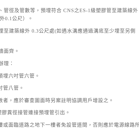
、管徑及管數等，預埋符合 CNS之ES-1級塑膠管至建築線外
外0.1公尺）。
埋至建築線外 0.3公尺處(如遇水溝應通過溝底至少埋至另側
牆面齊。
辦理：
，預埋六吋管六管。
吋管八管。
管數者，應於審查圖面時另案註明協調用戶增設之。
″塑膠異徑接管連接預埋管引出。
樓或面臨道路之地下一樓者免設管道間，否則應於電源線路