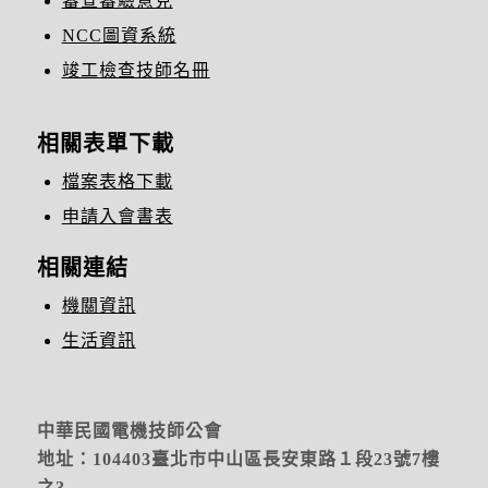
審查審驗意見
NCC圖資系統
竣工檢查技師名冊
相關表單下載
檔案表格下載
申請入會書表
相關連結
機關資訊
生活資訊
中華民國電機技師公會
地址：104403臺北市中山區長安東路１段23號7樓
之3