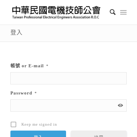
登入
帳號 or E-mail
*
Password
*
Keep me signed in