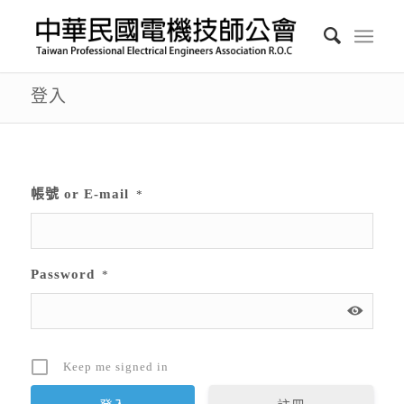
登入
帳號 or E-mail
*
Password
*
Keep me signed in