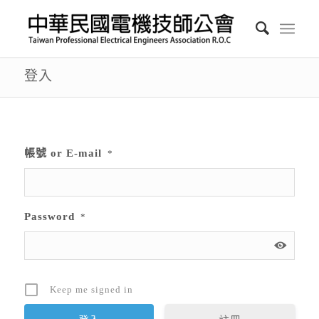
登入
帳號 or E-mail
*
Password
*
Keep me signed in