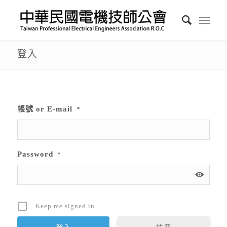
登入
帳號 or E-mail
*
Password
*
Keep me signed in