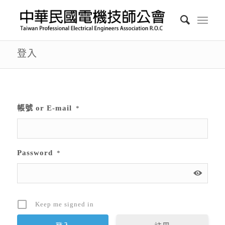
登入
帳號 or E-mail
*
Password
*
Keep me signed in