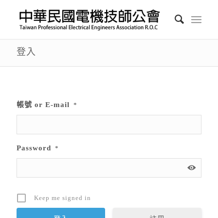
登入
帳號 or E-mail
*
Password
*
Keep me signed in