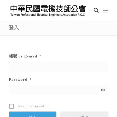
登入
帳號 or E-mail
*
Password
*
Keep me signed in