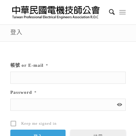
登入
帳號 or E-mail
*
Password
*
Keep me signed in