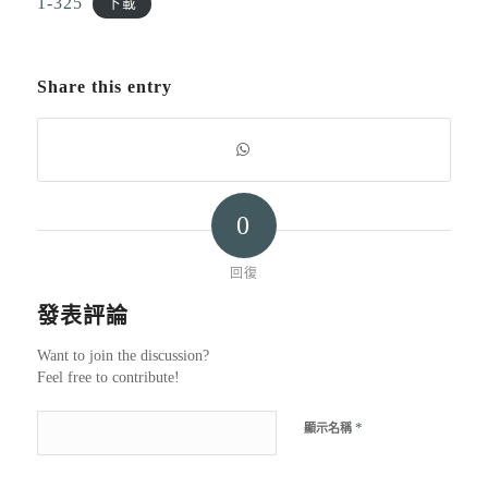
1-325
下載
Share this entry
0
回復
發表評論
Want to join the discussion?
Feel free to contribute!
*
顯示名稱