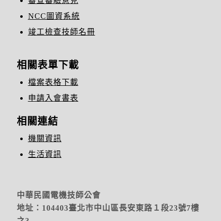
審查審驗意見
NCC圖資系統
竣工檢查技師名冊
相關表單下載
檔案表格下載
申請入會書表
相關連結
機關資訊
生活資訊
中華民國電機技師公會
地址：104403臺北市中山區長安東路１段23號7樓
之3