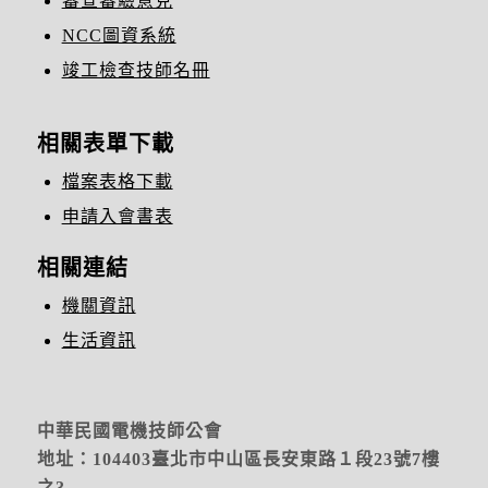
審查審驗意見
NCC圖資系統
竣工檢查技師名冊
相關表單下載
檔案表格下載
申請入會書表
相關連結
機關資訊
生活資訊
中華民國電機技師公會
地址：104403臺北市中山區長安東路１段23號7樓
之3