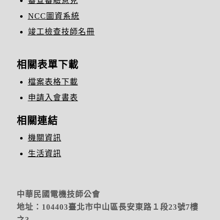
審查審驗意見
NCC圖資系統
竣工檢查技師名冊
相關表單下載
檔案表格下載
申請入會書表
相關連結
機關資訊
生活資訊
中華民國電機技師公會
地址：104403臺北市中山區長安東路１段23號7樓
之3