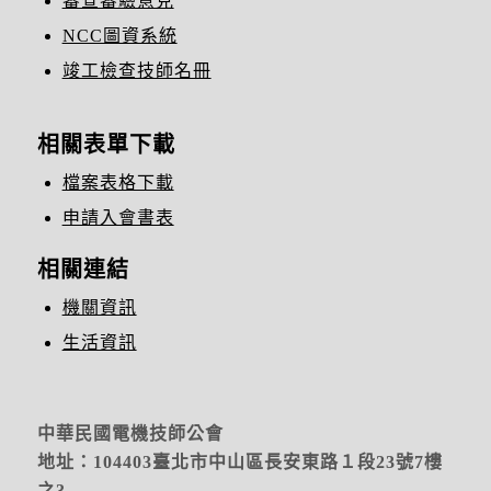
審查審驗意見
NCC圖資系統
竣工檢查技師名冊
相關表單下載
檔案表格下載
申請入會書表
相關連結
機關資訊
生活資訊
中華民國電機技師公會
地址：104403臺北市中山區長安東路１段23號7樓
之3