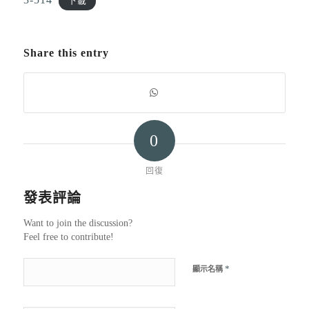
下載
Share this entry
0
回復
發表評論
Want to join the discussion?
Feel free to contribute!
*
顯示名稱