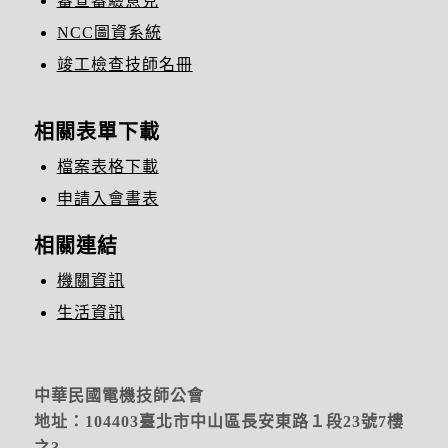
審查審驗意見
NCC圖資系統
竣工檢查技師名冊
相關表單下載
檔案表格下載
申請入會書表
相關連結
機關資訊
生活資訊
中華民國電機技師公會
地址：104403臺北市中山區長安東路１段23號7樓
之3