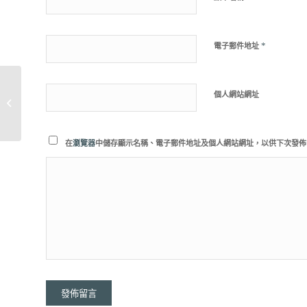
*
電子郵件地址
個人網站網址
西班牙CIRPROTEC, S. L.公司所生
產之放電式（電暈式）避雷�...
在
瀏覽器
中儲存顯示名稱、電子郵件地址及個人網站網址，以供下次發佈