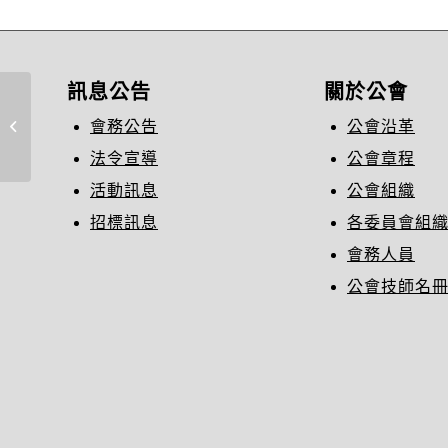
訊息公告
關於公會
「110年度技師技術服務專業訓練講
會務公告
公會沿革
習」增開一場次視訊課...
法令宣導
公會章程
活動訊息
公會組織
招標訊息
各委員會組
會務人員
公會技師名