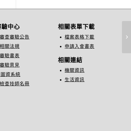
審驗中心
相關表單下載
「
審查審驗公告
檔案表格下載
術
相關法規
申請入會書表
審驗書表
相關連結
審驗意見
機關資訊
C圖資系統
生活資訊
檢查技師名冊