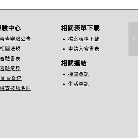
審驗中心
相關表單下載
2
審查審驗公告
檔案表格下載
談
相關法規
申請入會書表
審驗書表
相關連結
審驗意見
機關資訊
C圖資系統
生活資訊
檢查技師名冊