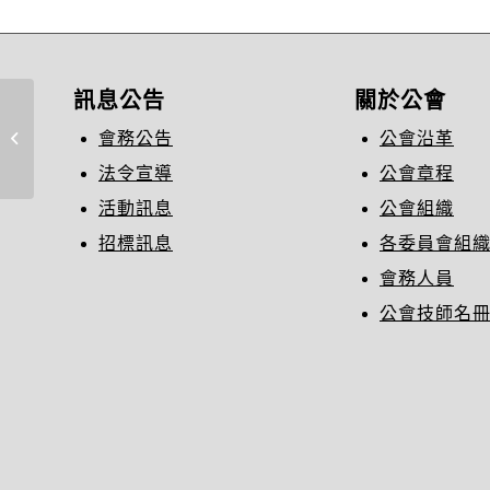
訊息公告
關於公會
「111年度智慧綠建築專業人員教育
會務公告
公會沿革
訓練課程」
法令宣導
公會章程
活動訊息
公會組織
招標訊息
各委員會組
會務人員
公會技師名