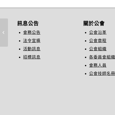
訊息公告
關於公會
修正「台灣自來水股份有限公司住
會務公告
公會沿革
宅類用戶新裝用水設備...
法令宣導
公會章程
活動訊息
公會組織
招標訊息
各委員會組
會務人員
公會技師名