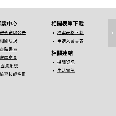
審驗中心
相關表單下載
2
審查審驗公告
檔案表格下載
度
相關法規
申請入會書表
審驗書表
相關連結
審驗意見
機關資訊
C圖資系統
生活資訊
檢查技師名冊