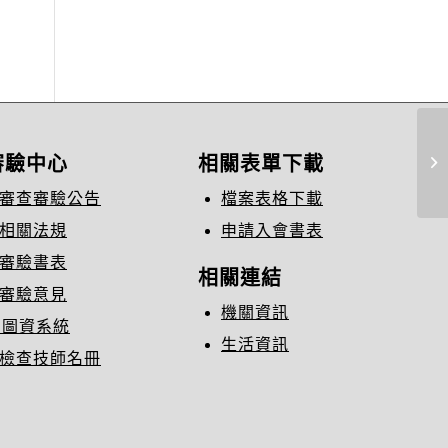
2
審驗中心
相關表單下載
問
審查審驗公告
檔案表格下載
相關法規
申請入會書表
審驗書表
相關連結
審驗意見
機關資訊
C圖資系統
生活資訊
檢查技師名冊