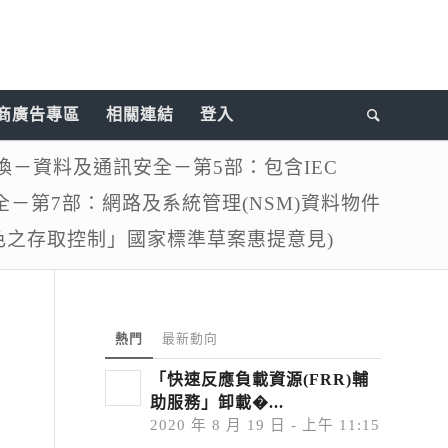
商廣告專區
相關連結
登入
訊交換－資料及通訊安全－第5部：包含IEC
安全－第7部：網路及系統管理(NSM)資料物件
角色之存取控制」國家標準草案惠提意見)
熱門
最新動向
「快速反應負載資源(FRR)輔
助服務」卸載�...
2020 年 8 月 19 日 - 上午 11:15