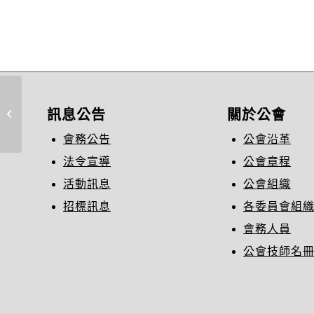
2023.7.28 中華民國企業永續發展
訊息公告
關於公會
協會 (為協助臺灣企業節能...
會務公告
公會沿革
法令宣導
公會章程
活動訊息
公會組織
招標訊息
各委員會組
會務人員
公會技師名