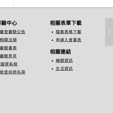
審驗中心
相關表單下載
審查審驗公告
檔案表格下載
2
相關法規
申請入會書表
審驗書表
相關連結
審驗意見
機關資訊
C圖資系統
生活資訊
檢查技師名冊