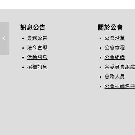
訊息公告
關於公會
2025.2.17 內政部 (為維護供公眾使
會務公告
公會沿革
用之百貨公司（百貨商場...
法令宣導
公會章程
活動訊息
公會組織
招標訊息
各委員會組
會務人員
公會技師名