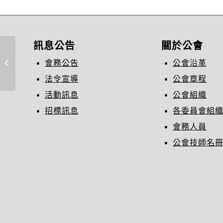
訊息公告
關於公會
檢送「電動車輛公共充換電設備設
會務公告
公會沿革
置安全及營運管理指引...
法令宣導
公會章程
活動訊息
公會組織
招標訊息
各委員會組
會務人員
公會技師名