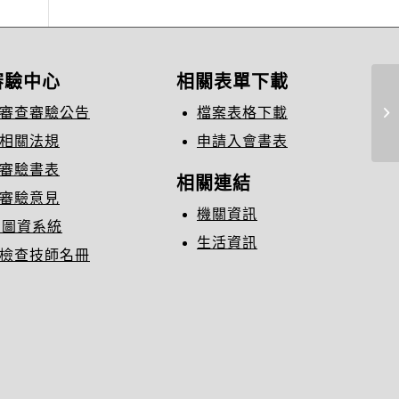
審驗中心
相關表單下載
審查審驗公告
檔案表格下載
「
相關法規
申請入會書表
審驗書表
相關連結
審驗意見
機關資訊
C圖資系統
生活資訊
檢查技師名冊