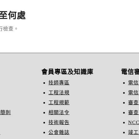
至何處
行檢查。
會員專區及知識庫
電信
技師專區
電信
工程法規
電信
工程規範
審查
織簡則
相關法令
審查
技術報告
NC
冊
公會雜誌
竣工